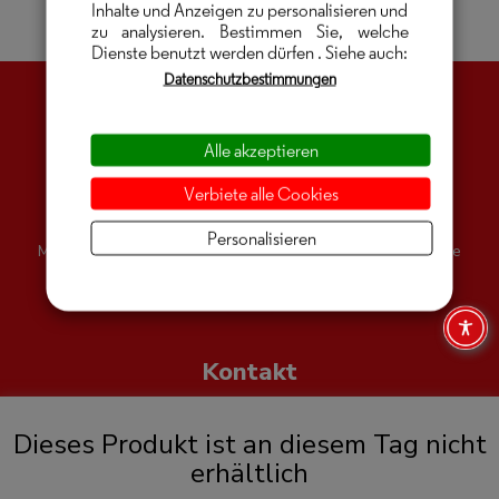
Inhalte und Anzeigen zu personalisieren und
zu analysieren. Bestimmen Sie, welche
Dienste benutzt werden dürfen
. Siehe auch:
Datenschutzbestimmungen
Alle akzeptieren
QR-Code-Ticket
Verbiete alle Cookies
Personalisieren
Mit dem Bestellbestätigungsmail direkt zur Zutrittskontrolle
Kontakt
E: office@sportberg-goldeck.com I T: +43 (0)4762 2864
Dieses Produkt ist an diesem Tag nicht
erhältlich