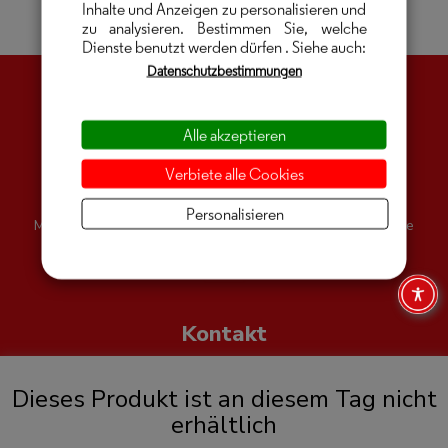
Inhalte und Anzeigen zu personalisieren und
zu analysieren. Bestimmen Sie, welche
Dienste benutzt werden dürfen
. Siehe auch:
Datenschutzbestimmungen
Alle akzeptieren
QR-Code-Ticket
Verbiete alle Cookies
Personalisieren
Mit dem Bestellbestätigungsmail direkt zur Zutrittskontrolle
Kontakt
E: office@sportberg-goldeck.com I T: +43 (0)4762 2864
Dieses Produkt ist an diesem Tag nicht
erhältlich