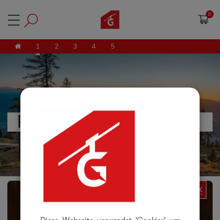
Cookie-Einstellungen
1
2
3
4
5
Produktauswahl
Diese Webseite verwendet 'Cookies' um